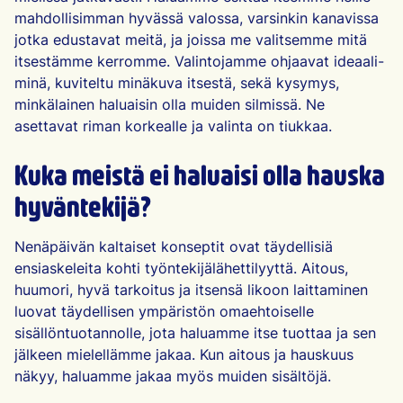
mahdollisimman hyvässä valossa, varsinkin kanavissa
jotka edustavat meitä, ja joissa me valitsemme mitä
itsestämme kerromme. Valintojamme ohjaavat ideaali-
minä, kuviteltu minäkuva itsestä, sekä kysymys,
minkälainen haluaisin olla muiden silmissä. Ne
asettavat riman korkealle ja valinta on tiukkaa.
Kuka meistä ei haluaisi olla hauska
hyväntekijä?
Nenäpäivän kaltaiset konseptit ovat täydellisiä
ensiaskeleita kohti työntekijälähettilyyttä. Aitous,
huumori, hyvä tarkoitus ja itsensä likoon laittaminen
luovat täydellisen ympäristön omaehtoiselle
sisällöntuotannolle, jota haluamme itse tuottaa ja sen
jälkeen mielellämme jakaa. Kun aitous ja hauskuus
näkyy, haluamme jakaa myös muiden sisältöjä.