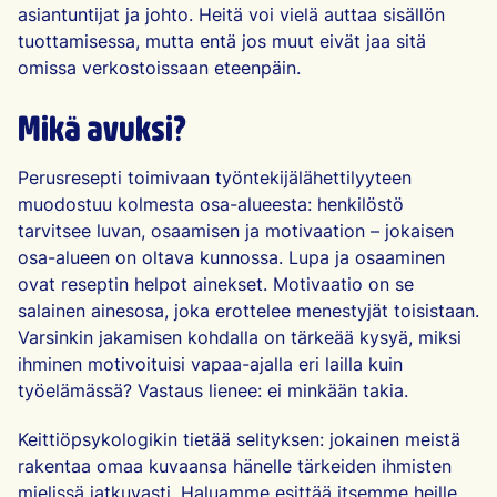
asiantuntijat ja johto. Heitä voi vielä auttaa sisällön
tuottamisessa, mutta entä jos muut eivät jaa sitä
omissa verkostoissaan eteenpäin.
Mikä avuksi?
Perusresepti toimivaan työntekijälähettilyyteen
muodostuu kolmesta osa-alueesta: henkilöstö
tarvitsee luvan, osaamisen ja motivaation – jokaisen
osa-alueen on oltava kunnossa. Lupa ja osaaminen
ovat reseptin helpot ainekset.
Motivaatio
on se
salainen ainesosa, joka erottelee menestyjät toisistaan.
Varsinkin jakamisen kohdalla on tärkeää kysyä, miksi
ihminen motivoituisi vapaa-ajalla eri lailla kuin
työelämässä? Vastaus lienee: ei minkään takia.
Keittiöpsykologikin tietää selityksen: jokainen meistä
rakentaa omaa kuvaansa hänelle tärkeiden ihmisten
mielissä jatkuvasti. Haluamme esittää itsemme heille