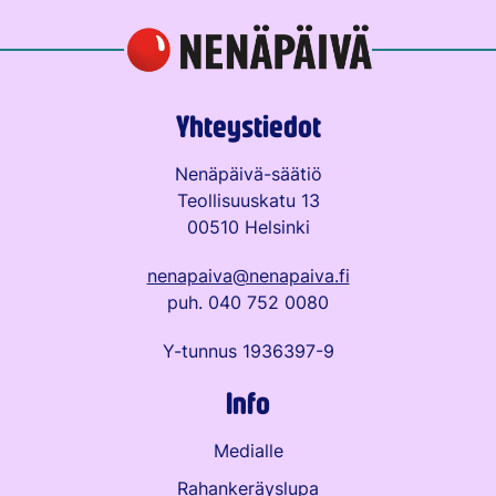
Yhteystiedot
Nenäpäivä-säätiö
Teollisuuskatu 13
00510 Helsinki
nenapaiva@nenapaiva.fi
puh. 040 752 0080
Y-tunnus 1936397-9
Info
Medialle
Rahankeräyslupa