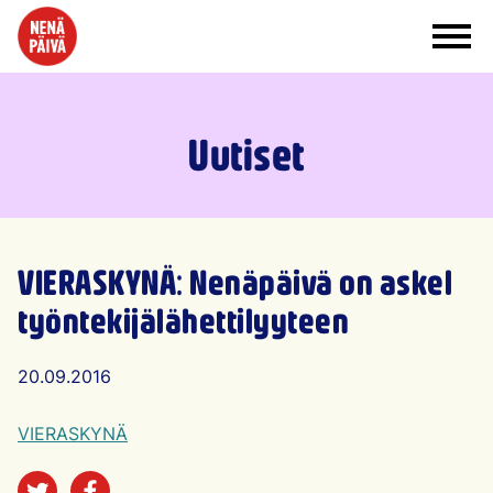
Siirry sisältöön
Uutiset
VIERASKYNÄ: Nenäpäivä on askel
työntekijälähettilyyteen
Artikkelin julkaisu päivämäärä
20.09.2016
VIERASKYNÄ
Jaa sosiaalisessa mediassa