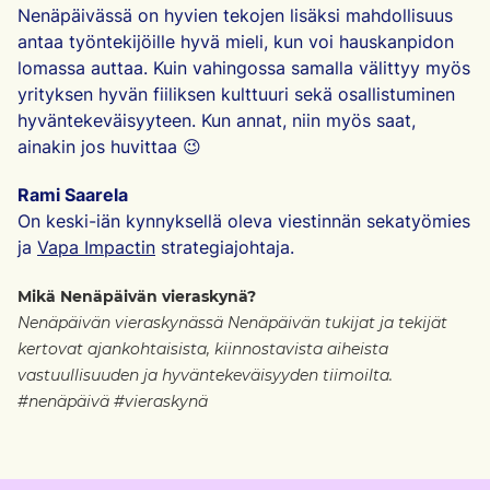
Nenäpäivässä on hyvien tekojen lisäksi mahdollisuus
antaa työntekijöille hyvä mieli, kun voi hauskanpidon
lomassa auttaa. Kuin vahingossa samalla välittyy myös
yrityksen hyvän fiiliksen kulttuuri sekä osallistuminen
hyväntekeväisyyteen. Kun annat, niin myös saat,
ainakin jos huvittaa 😉
Rami Saarela
On keski-iän kynnyksellä oleva viestinnän sekatyömies
ja
Vapa Impactin
strategiajohtaja.
Mikä Nenäpäivän vieraskynä?
Nenäpäivän vieraskynässä Nenäpäivän tukijat ja tekijät
kertovat ajankohtaisista, kiinnostavista aiheista
vastuullisuuden ja hyväntekeväisyyden tiimoilta.
#nenäpäivä #vieraskynä