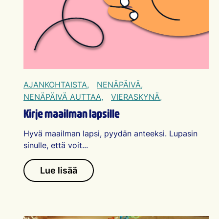
AJANKOHTAISTA,
NENÄPÄIVÄ,
NENÄPÄIVÄ AUTTAA,
VIERASKYNÄ,
Kirje maailman lapsille
Hyvä maailman lapsi, pyydän anteeksi. Lupasin
sinulle, että voit...
Lue lisää