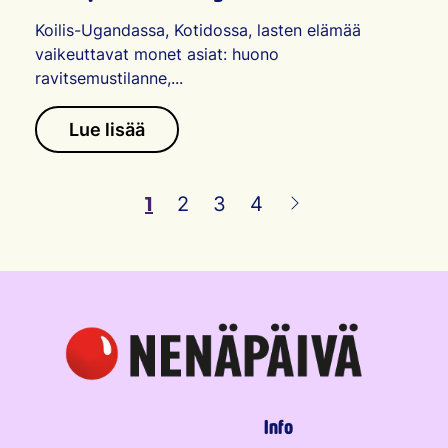
Koilis-Ugandassa, Kotidossa, lasten elämää
vaikeuttavat monet asiat: huono
ravitsemustilanne,...
Lue lisää
1
2
3
4
Seuraava sivu
Info