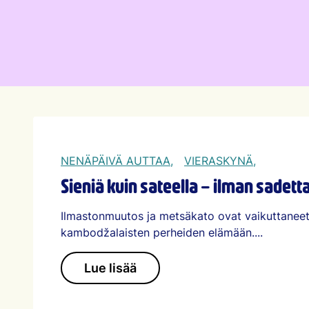
NENÄPÄIVÄ AUTTAA,
VIERASKYNÄ,
Sieniä kuin sateella – ilman sadett
Ilmastonmuutos ja metsäkato ovat vaikuttanee
kambodžalaisten perheiden elämään....
Lue lisää