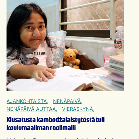
AJANKOHTAISTA,
NENÄPÄIVÄ,
NENÄPÄIVÄ AUTTAA,
VIERASKYNÄ,
Kiusatusta kambodžalaistytöstä tuli
koulumaailman roolimalli