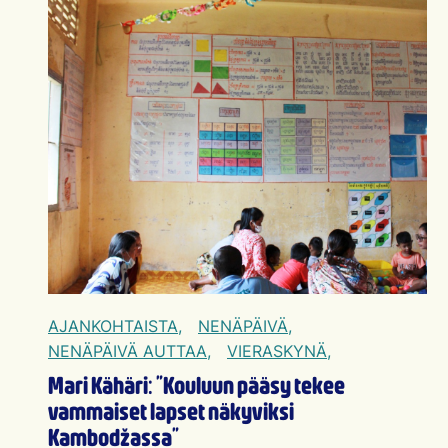
AJANKOHTAISTA,
NENÄPÄIVÄ,
NENÄPÄIVÄ AUTTAA,
VIERASKYNÄ,
Mari Kähäri: ”Kouluun pääsy tekee
vammaiset lapset näkyviksi
Kambodžassa”