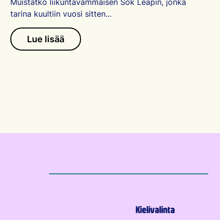
Muistatko liikuntavammaisen Sok Leapin, jonka
tarina kuultiin vuosi sitten...
Lue lisää
Kielivalinta