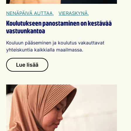
NENÄPÄIVÄ AUTTAA,
VIERASKYNÄ,
Koulutukseen panostaminen on kestävää
vastuunkantoa
Kouluun pääseminen ja koulutus vakauttavat
yhteiskuntia kaikkialla maailmassa.
Lue lisää