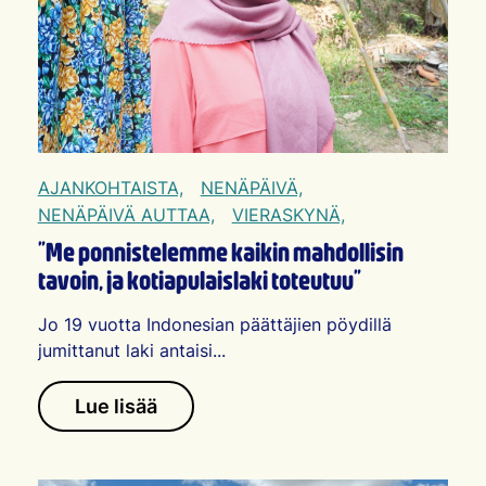
AJANKOHTAISTA,
NENÄPÄIVÄ,
NENÄPÄIVÄ AUTTAA,
VIERASKYNÄ,
”Me ponnistelemme kaikin mahdollisin
tavoin, ja kotiapulaislaki toteutuu”
Jo 19 vuotta Indonesian päättäjien pöydillä
jumittanut laki antaisi...
Lue lisää