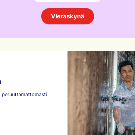
Vieraskynä
a
t peruuttamattomasti