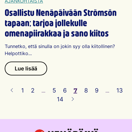
AJANKOHTAISTA
Osallistu Nenäpäivään Strömsön
tapaan; tarjoa jollekulle
omenapiirakkaa ja sano kiitos
Tunnetko, että sinulla on jokin syy olla kiitollinen?
Helpottiko...
Lue lisää
1
2
…
5
6
7
8
9
…
13
Edellinen sivu
14
Seuraava sivu