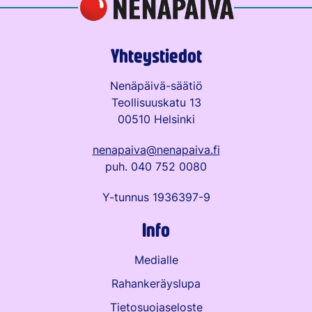
Yhteystiedot
Nenäpäivä-säätiö
Teollisuuskatu 13
00510 Helsinki
nenapaiva@nenapaiva.fi
puh. 040 752 0080
Y-tunnus 1936397-9
Info
Medialle
Rahankeräyslupa
Tietosuojaseloste