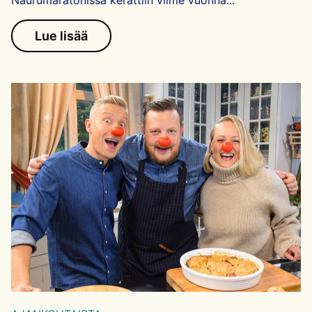
Naurumaratonissa kerättiin viime vuonna...
Lue lisää