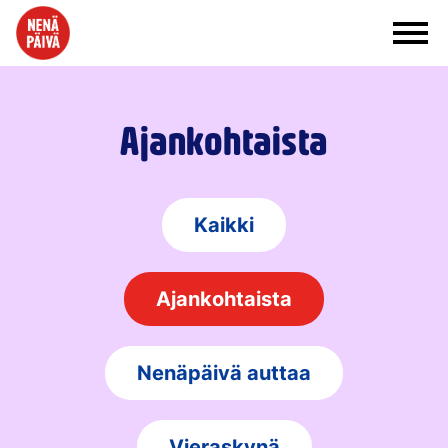
Siirry sisältöön
Ajankohtaista
Kaikki
Ajankohtaista
Nenäpäivä auttaa
Vieraskynä