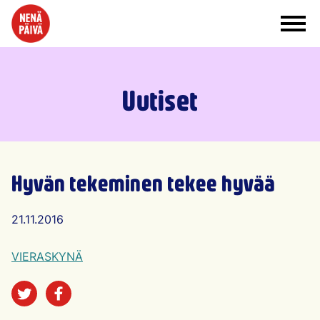
Siirry sisältöön
Uutiset
Hyvän tekeminen tekee hyvää
Artikkelin julkaisu päivämäärä
21.11.2016
VIERASKYNÄ
Jaa sosiaalisessa mediassa