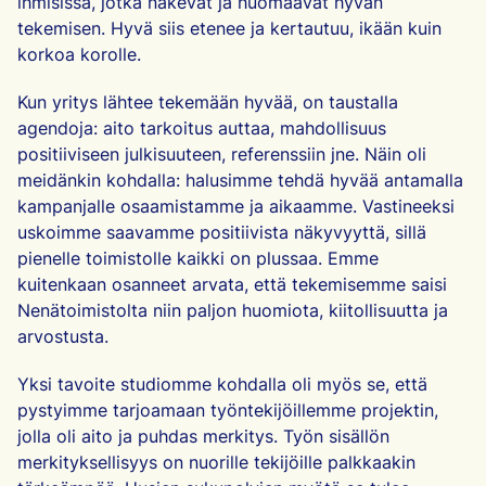
ihmisissä, jotka näkevät ja huomaavat hyvän
tekemisen. Hyvä siis etenee ja kertautuu, ikään kuin
korkoa korolle.
Kun yritys lähtee tekemään hyvää, on taustalla
agendoja: aito tarkoitus auttaa, mahdollisuus
positiiviseen julkisuuteen, referenssiin jne. Näin oli
meidänkin kohdalla: halusimme tehdä hyvää antamalla
kampanjalle osaamistamme ja aikaamme. Vastineeksi
uskoimme saavamme positiivista näkyvyyttä, sillä
pienelle toimistolle kaikki on plussaa. Emme
kuitenkaan osanneet arvata, että tekemisemme saisi
Nenätoimistolta niin paljon huomiota, kiitollisuutta ja
arvostusta.
Yksi tavoite studiomme kohdalla oli myös se, että
pystyimme tarjoamaan työntekijöillemme projektin,
jolla oli aito ja puhdas merkitys. Työn sisällön
merkityksellisyys on nuorille tekijöille palkkaakin