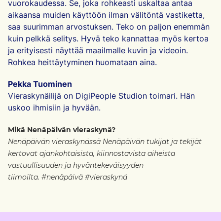
vuorokaudessa. Se, joka rohkeasti uskaltaa antaa
aikaansa muiden käyttöön ilman välitöntä vastiketta,
saa suurimman arvostuksen. Teko on paljon enemmän
kuin pelkkä selitys. Hyvä teko kannattaa myös kertoa
ja erityisesti näyttää maailmalle kuvin ja videoin.
Rohkea heittäytyminen huomataan aina.
Pekka Tuominen
Vieraskynäilijä on DigiPeople Studion toimari. Hän
uskoo ihmisiin ja hyvään.
Mikä Nenäpäivän vieraskynä?
Nenäpäivän vieraskynässä Nenäpäivän tukijat ja tekijät
kertovat ajankohtaisista, kiinnostavista aiheista
vastuullisuuden ja hyväntekeväisyyden
tiimoilta. #nenäpäivä #vieraskynä