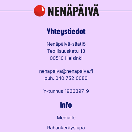
Yhteystiedot
Nenäpäivä-säätiö
Teollisuuskatu 13
00510 Helsinki
nenapaiva@nenapaiva.fi
puh. 040 752 0080
Y-tunnus 1936397-9
Info
Medialle
Rahankeräyslupa