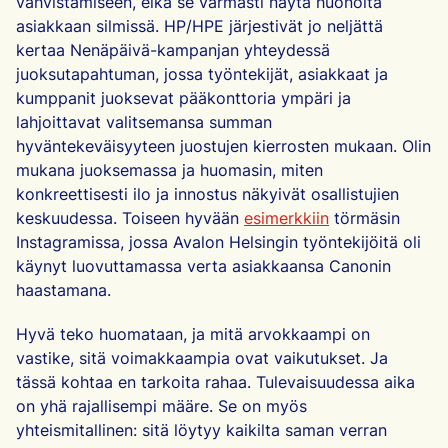
vahvistamiseen, eikä se varmasti näytä huonolta
asiakkaan silmissä. HP/HPE järjestivät jo neljättä
kertaa Nenäpäivä-kampanjan yhteydessä
juoksutapahtuman, jossa työntekijät, asiakkaat ja
kumppanit juoksevat pääkonttoria ympäri ja
lahjoittavat valitsemansa summan
hyväntekeväisyyteen juostujen kierrosten mukaan. Olin
mukana juoksemassa ja huomasin, miten
konkreettisesti ilo ja innostus näkyivät osallistujien
keskuudessa. Toiseen hyvään
esimerkkiin
törmäsin
Instagramissa, jossa Avalon Helsingin työntekijöitä oli
käynyt luovuttamassa verta asiakkaansa Canonin
haastamana.
Hyvä teko huomataan, ja mitä arvokkaampi on
vastike, sitä voimakkaampia ovat vaikutukset. Ja
tässä kohtaa en tarkoita rahaa. Tulevaisuudessa aika
on yhä rajallisempi määre. Se on myös
yhteismitallinen: sitä löytyy kaikilta saman verran