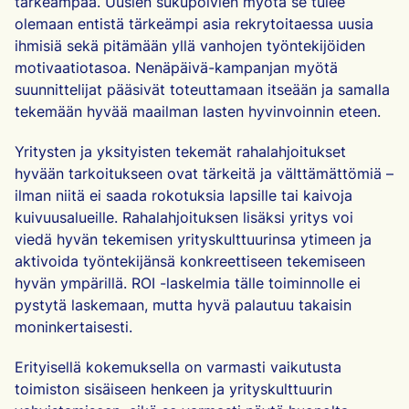
tärkeämpää. Uusien sukupolvien myötä se tulee
olemaan entistä tärkeämpi asia rekrytoitaessa uusia
ihmisiä sekä pitämään yllä vanhojen työntekijöiden
motivaatiotasoa. Nenäpäivä-kampanjan myötä
suunnittelijat pääsivät toteuttamaan itseään ja samalla
tekemään hyvää maailman lasten hyvinvoinnin eteen.
Yritysten ja yksityisten tekemät rahalahjoitukset
hyvään tarkoitukseen ovat tärkeitä ja välttämättömiä –
ilman niitä ei saada rokotuksia lapsille tai kaivoja
kuivuusalueille. Rahalahjoituksen lisäksi yritys voi
viedä hyvän tekemisen yrityskulttuurinsa ytimeen ja
aktivoida työntekijänsä konkreettiseen tekemiseen
hyvän ympärillä. ROI -laskelmia tälle toiminnolle ei
pystytä laskemaan, mutta hyvä palautuu takaisin
moninkertaisesti.
Erityisellä kokemuksella on varmasti vaikutusta
toimiston sisäiseen henkeen ja yrityskulttuurin