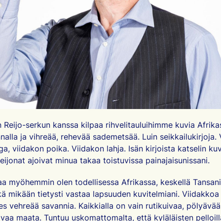
n Reijo-serkun kanssa kilpaa rihvelitauluihimme kuvia Afrikas
alla ja vihreää, rehevää sademetsää. Luin seikkailukirjoja.
V
ga, viidakon poika. Viidakon lahja
. Isän kirjoista katselin k
 Leijonat ajoivat minua takaa toistuvissa painajaisunissani.
aa myöhemmin olen todellisessa Afrikassa, keskellä Tansan
ä mikään tietysti vastaa lapsuuden kuvitelmiani. Viidakkoa
es vehreää savannia. Kaikkialla on vain rutikuivaa, pölyävää
aa maata. Tuntuu uskomattomalta, että kyläläisten pelloil