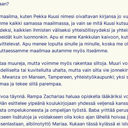
aan?
 maailma
, kuten Pekka Kuusi nimesi oivaltavan kirjansa jo 
mme kaikki samassa maailmassa, ja vain se mitä Kuusi kutsu
eksi, kaikkien ihmisten väliseksi yhteisöllisyydeksi ja yhtei
meidät kuin luonnonkin. Apu ei mene Kankkulan kaivoon, kut
vittelevat. Apu menee lopulta sinulle ja minulle, koska me
 auttaessamme maailmaa autamme myös itseämme.
aa muureja, mutta voimme myös rakentaa siltoja. Muuri voi
delliselta tai kuvitellulta uhalta, mutta vain silta vie jonneki
. Mwanza on Mansen, Tampereen, yhteistyökaupunki; yksi si
maa ja tekee siitä parempaa.
voa täynnä. Rampa Zacharias haluaa opiskella lääkäriksi v
Hän esittelee ylpeänä koulukirjojaan yhdessä veljensä kans
sta ompelukoneesta ja ompelijan työstä. Baba yrittää peru
een lisätuloja ja voidakseen olla koko ajan lähellä hoivaa 
psenlastaan, albiinotyttö Mariaa. Kukaan tässä kylässä ei ist