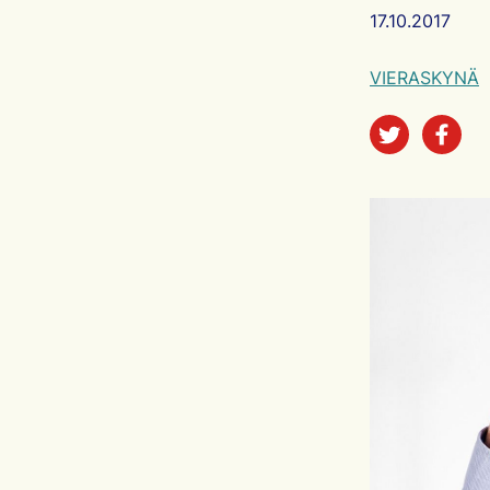
Artikkelin ju
17.10.2017
VIERASKYNÄ
Jaa sos