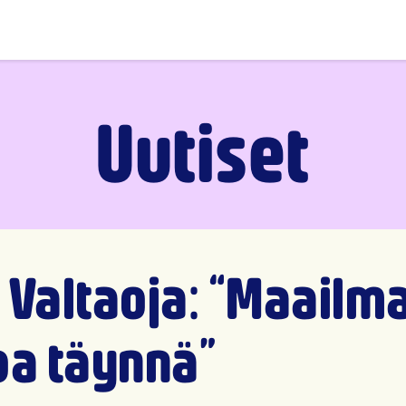
Uutiset
 Valtaoja: “Maailm
oa täynnä”