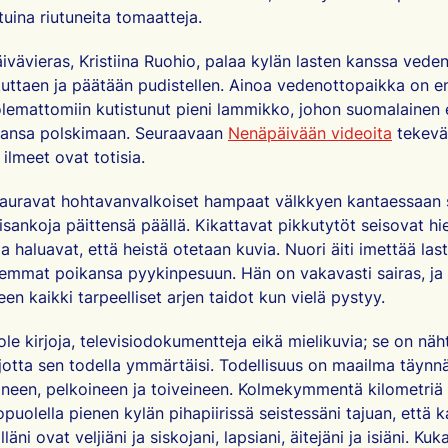
tuina riutuneita tomaatteja.
vävieras, Kristiina Ruohio, palaa kylän lasten kanssa vede
kuttaen ja päätään pudistellen. Ainoa vedenottopaikka on 
lemattomiin kutistunut pieni lammikko, johon suomalainen 
raansa polskimaan. Seuraavaan
Nenäpäivään videoita
tekevä
lmeet ovat totisia.
auravat hohtavanvalkoiset hampaat välkkyen kantaessaan si
isankoja päittensä päällä. Kikattavat pikkutytöt seisovat h
 ja haluavat, että heistä otetaan kuvia. Nuori äiti imettää la
mmat poikansa pyykinpesuun. Hän on vakavasti sairas, ja
een kaikki tarpeelliset arjen taidot kun vielä pystyy.
ole kirjoja, televisiodokumentteja eikä mielikuvia; se on näh
 jotta sen todella ymmärtäisi. Todellisuus on maailma täynnä
neen, pelkoineen ja toiveineen. Kolmekymmentä kilometri
puolella pienen kylän pihapiirissä seistessäni tajuan, että 
äni ovat veljiäni ja siskojani, lapsiani, äitejäni ja isiäni. Kuk