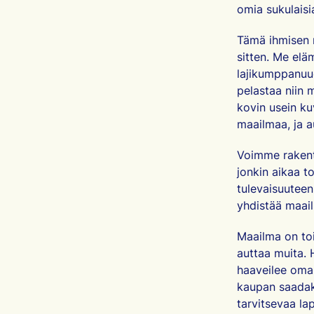
omia sukulaisi
Tämä ihmisen
sitten. Me elä
lajikumppanuud
pelastaa niin 
kovin usein ku
maailmaa, ja
Voimme rakent
jonkin aikaa to
tulevaisuuteen
yhdistää maail
Maailma on toi
auttaa muita. 
haaveilee oma
kaupan saadaks
tarvitsevaa la