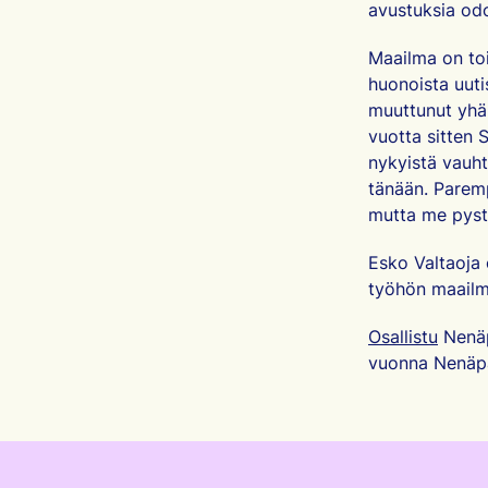
avustuksia odo
Maailma on toi
huonoista uuti
muuttunut yhä 
vuotta sitten 
nykyistä vauht
tänään. Paremp
mutta me pyst
Esko Valtaoja
työhön maailm
Osallistu
Nenäp
vuonna Nenäpä