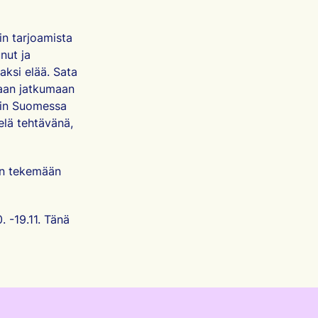
in tarjoamista
nut ja
ksi elää. Sata
daan jatkumaan
kuin Suomessa
elä tehtävänä,
an tekemään
 -19.11. Tänä