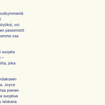
vuosikymmeniä
i
styöksi, voi
en pessimistit
 olemme osa
 suojata
n –
lta, joka
oidakseen
sa. Joyce
staa pienen
ja suojelua
u laiskana