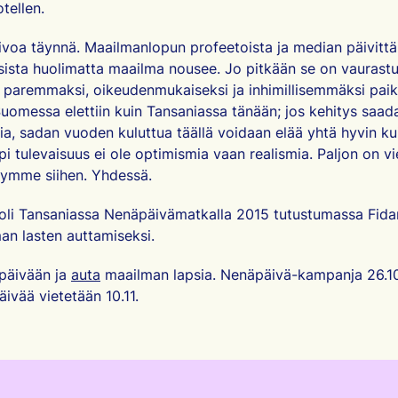
tellen.
voa täynnä. Maailmanlopun profeetoista ja median päivittä
sista huolimatta maailma nousee. Jo pitkään se on vaurastu
paremmaksi, oikeudenmukaiseksi ja inhimillisemmäksi paika
Suomessa elettiin kuin Tansaniassa tänään; jos kehitys saa
ia, sadan vuoden kuluttua täällä voidaan elää yhtä hyvin 
i tulevaisuus ei ole optimismia vaan realismia. Paljon on vi
ymme siihen. Yhdessä.
 oli Tansaniassa Nenäpäivämatkalla 2015 tutustumassa Fid
an lasten auttamiseksi.
äivään ja
auta
maailman lapsia.
Nenäpäivä-kampanja 26.10.
ivää vietetään 10.11.