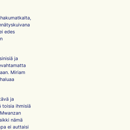
nhakumatkalta,
ennätyskuivana
ei edes
n
nisiä ja
ievahtamatta
staan. Miriam
 haluaa
tävä ja
 toisia ihmisiä
ä Mwanzan
kaikki nämä
apa ei auttaisi