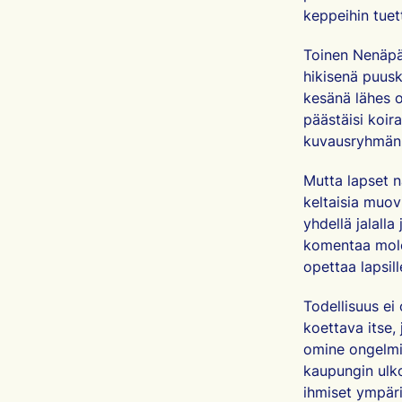
keppeihin tuet
Toinen Nenäpäi
hikisenä puus
kesänä lähes o
päästäisi koi
kuvausryhmän i
Mutta lapset n
keltaisia muov
yhdellä jalalla
komentaa mole
opettaa lapsill
Todellisuus ei 
koettava itse,
omine ongelmi
kaupungin ulko
ihmiset ympärill