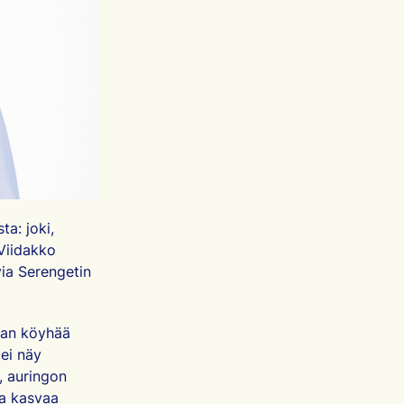
ta: joki,
iidakko
uvia Serengetin
ian köyhää
 ei näy
, auringon
la kasvaa