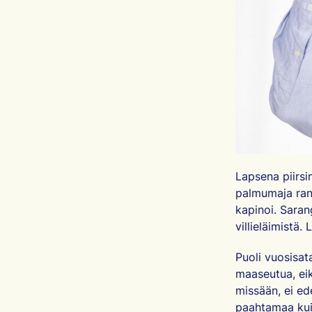
Lapsena piirsi
palmumaja rann
kapinoi. Saran
villieläimistä.
Puoli vuosisat
maaseutua, eik
missään, ei ed
paahtamaa kuiv