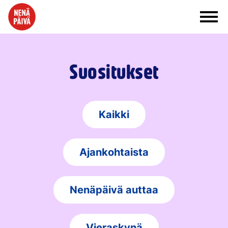
Siirry sisältöön
Suositukset
Kaikki
Ajankohtaista
Nenäpäivä auttaa
Vieraskynä