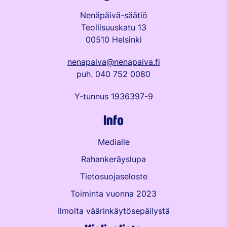
Nenäpäivä-säätiö
Teollisuuskatu 13
00510 Helsinki
nenapaiva@nenapaiva.fi
puh. 040 752 0080
Y-tunnus 1936397-9
Info
Medialle
Rahankeräyslupa
Tietosuojaseloste
Toiminta vuonna 2023
Ilmoita väärinkäytös­epäilystä