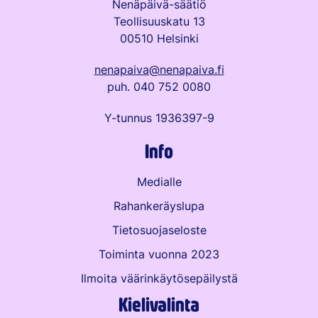
Nenäpäivä-säätiö
Teollisuuskatu 13
00510 Helsinki
nenapaiva@nenapaiva.fi
puh. 040 752 0080
Y-tunnus 1936397-9
Info
Medialle
Rahankeräyslupa
Tietosuojaseloste
Toiminta vuonna 2023
Ilmoita väärinkäytös­epäilystä
Kielivalinta