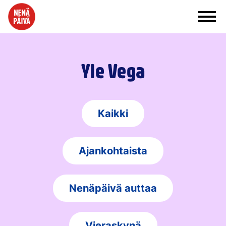
Siirry sisältöön
Yle Vega
Kaikki
Ajankohtaista
Nenäpäivä auttaa
Vieraskynä