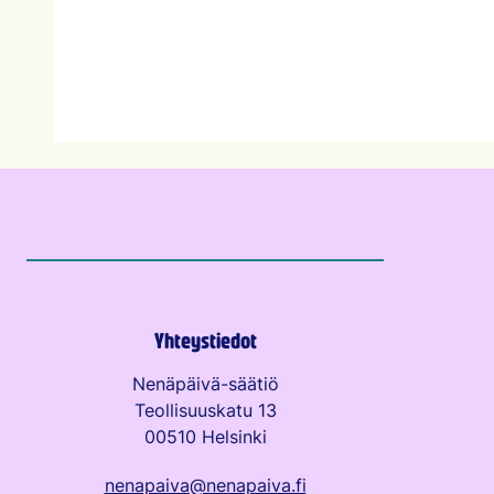
Yhteystiedot
Nenäpäivä-säätiö
Teollisuuskatu 13
00510 Helsinki
nenapaiva@nenapaiva.fi