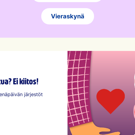
Vieraskynä
a? Ei kiitos!
enäpäivän järjestöt