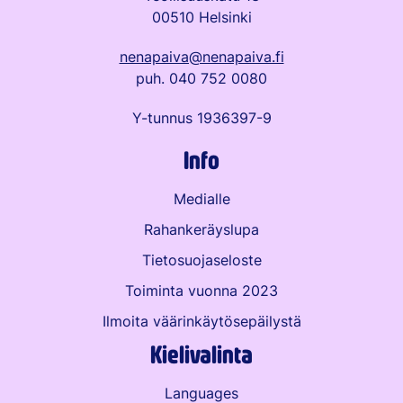
00510 Helsinki
nenapaiva@nenapaiva.fi
puh. 040 752 0080
Y-tunnus 1936397-9
Info
Medialle
Rahankeräyslupa
Tietosuojaseloste
Toiminta vuonna 2023
Ilmoita väärinkäytös­epäilystä
Kielivalinta
Languages