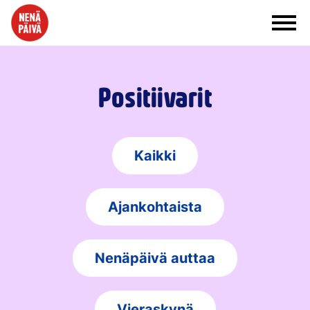
Siirry sisältöön
Positiivarit
Kaikki
Ajankohtaista
Nenäpäivä auttaa
Vieraskynä