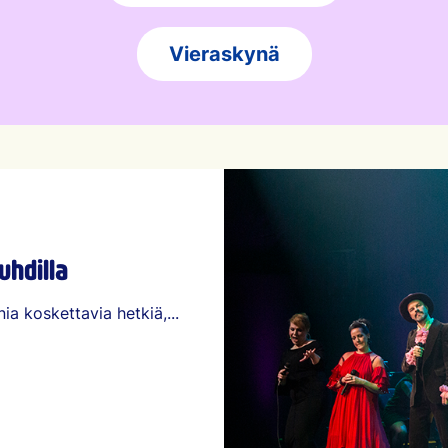
Vieraskynä
uhdilla
ia koskettavia hetkiä,...