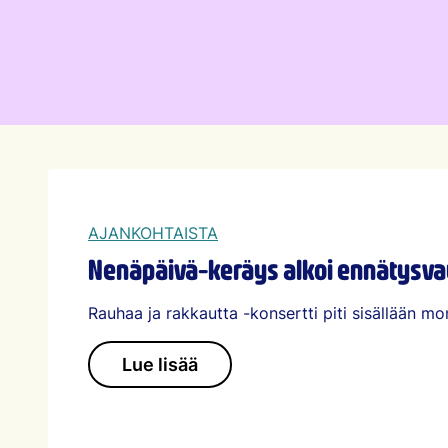
AJANKOHTAISTA
Nenäpäivä-keräys alkoi ennätysva
Rauhaa ja rakkautta -konsertti piti sisällään mon
Lue lisää