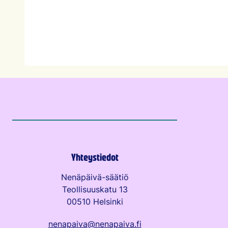
Yhteystiedot
Nenäpäivä-säätiö
Teollisuuskatu 13
00510 Helsinki
nenapaiva@nenapaiva.fi