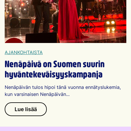
AJANKOHTAISTA
Nenäpäivä on Suomen suurin
hyväntekeväisyys­kampanja
Nenäpäivän tulos hipoi tänä vuonna ennätyslukemia,
kun varsinaisen Nenäpäivän...
Lue lisää