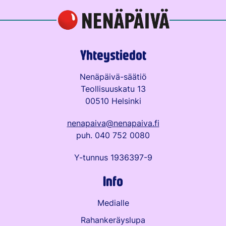
Yhteystiedot
Nenäpäivä-säätiö
Teollisuuskatu 13
00510 Helsinki
nenapaiva@nenapaiva.fi
puh. 040 752 0080
Y-tunnus 1936397-9
Info
Medialle
Rahankeräyslupa