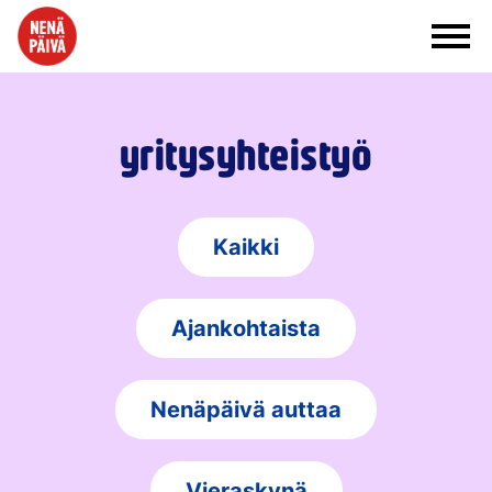
Siirry sisältöön
yritysyhteistyö
Kaikki
Ajankohtaista
Nenäpäivä auttaa
Vieraskynä