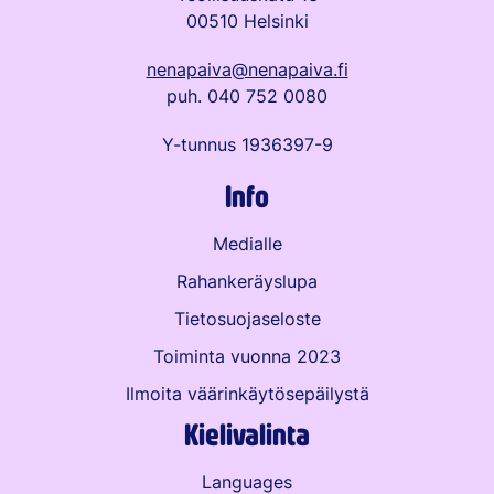
00510 Helsinki
nenapaiva@nenapaiva.fi
puh. 040 752 0080
Y-tunnus 1936397-9
Info
Medialle
Rahankeräyslupa
Tietosuojaseloste
Toiminta vuonna 2023
Ilmoita väärinkäytös­epäilystä
Kielivalinta
Languages