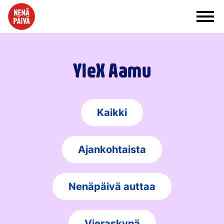
Siirry sisältöön
YleX Aamu
Kaikki
Ajankohtaista
Nenäpäivä auttaa
Vieraskynä