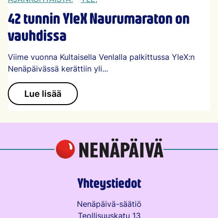
42 tunnin YleX Naurumaraton on
vauhdissa
Viime vuonna Kultaisella Venlalla palkittussa YleX:n
Nenäpäivässä kerättiin yli...
Lue lisää
Yhteystiedot
Nenäpäivä-säätiö
Teollisuuskatu 13