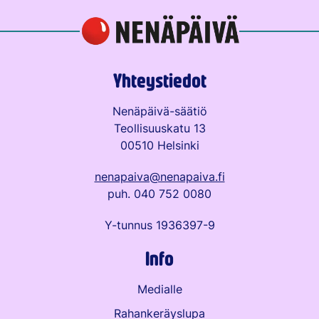
Yhteystiedot
Nenäpäivä-säätiö
Teollisuuskatu 13
00510 Helsinki
nenapaiva@nenapaiva.fi
puh. 040 752 0080
Y-tunnus 1936397-9
Info
Medialle
Rahankeräyslupa