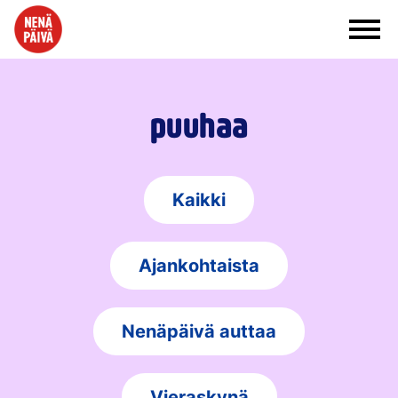
Siirry sisältöön
puuhaa
Kaikki
Ajankohtaista
Nenäpäivä auttaa
Vieraskynä