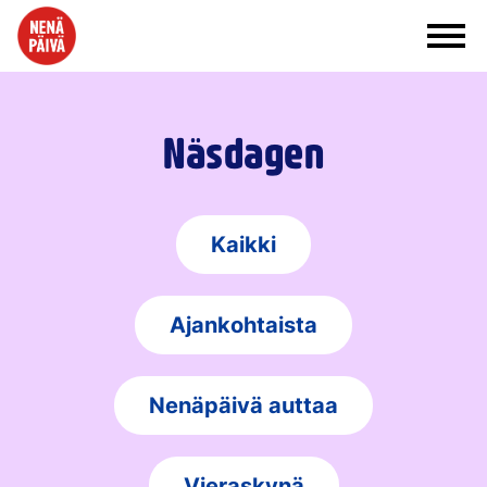
Siirry sisältöön
Näsdagen
Kaikki
Ajankohtaista
Nenäpäivä auttaa
Vieraskynä