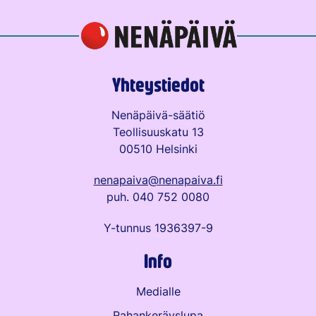
Yhteystiedot
Nenäpäivä-säätiö
Teollisuuskatu 13
00510 Helsinki
nenapaiva@nenapaiva.fi
puh. 040 752 0080
Y-tunnus 1936397-9
Info
Medialle
Rahankeräyslupa