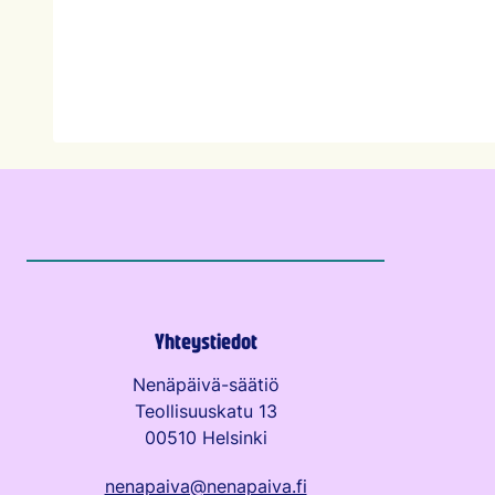
Yhteystiedot
Nenäpäivä-säätiö
Teollisuuskatu 13
00510 Helsinki
nenapaiva@nenapaiva.fi