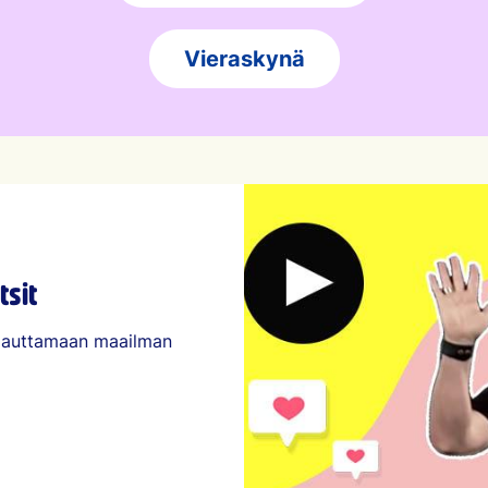
Vieraskynä
tsit
a auttamaan maailman