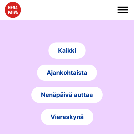
Siirry sisältöön
Kaikki
Ajankohtaista
Nenäpäivä auttaa
Vieraskynä