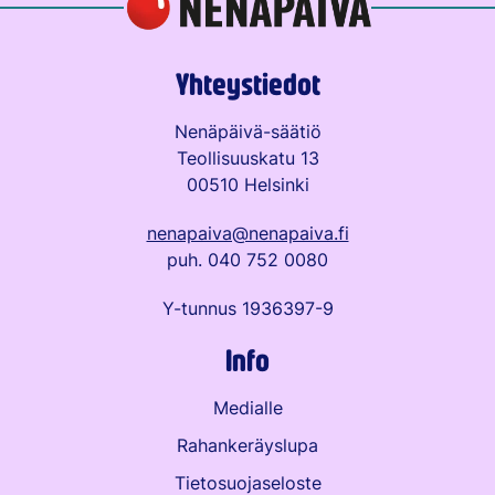
Yhteystiedot
Nenäpäivä-säätiö
Teollisuuskatu 13
00510 Helsinki
nenapaiva@nenapaiva.fi
puh. 040 752 0080
Y-tunnus 1936397-9
Info
Medialle
Rahankeräyslupa
Tietosuojaseloste