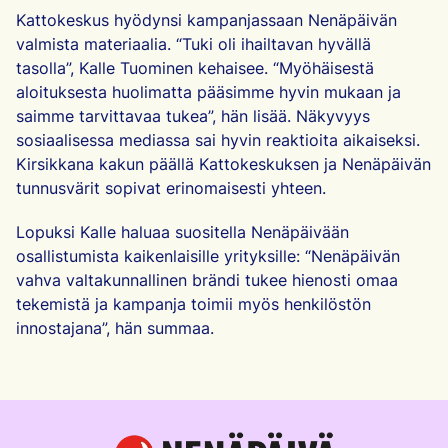
Kattokeskus hyödynsi kampanjassaan Nenäpäivän
valmista materiaalia. “Tuki oli ihailtavan hyvällä
tasolla”, Kalle Tuominen kehaisee. “Myöhäisestä
aloituksesta huolimatta pääsimme hyvin mukaan ja
saimme tarvittavaa tukea”, hän lisää. Näkyvyys
sosiaalisessa mediassa sai hyvin reaktioita aikaiseksi.
Kirsikkana kakun päällä Kattokeskuksen ja Nenäpäivän
tunnusvärit sopivat erinomaisesti yhteen.
Lopuksi Kalle haluaa suositella Nenäpäivään
osallistumista kaikenlaisille yrityksille: “Nenäpäivän
vahva valtakunnallinen brändi tukee hienosti omaa
tekemistä ja kampanja toimii myös henkilöstön
innostajana”, hän summaa.