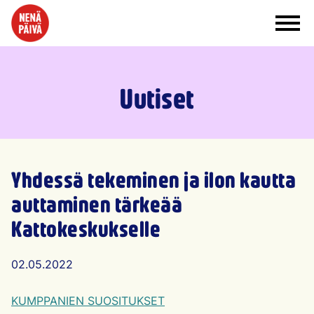
Siirry sisältöön
Uutiset
Yhdessä tekeminen ja ilon kautta
auttaminen tärkeää
Kattokeskukselle
Artikkelin julkaisu päivämäärä
02.05.2022
KUMPPANIEN SUOSITUKSET