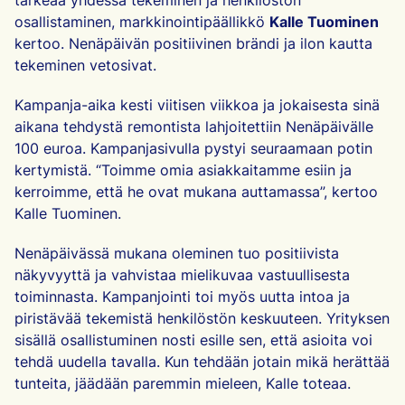
tärkeää yhdessä tekeminen ja henkilöstön
osallistaminen, markkinointipäällikkö
Kalle Tuominen
kertoo. Nenäpäivän positiivinen brändi ja ilon kautta
tekeminen vetosivat.
Kampanja-aika kesti viitisen viikkoa ja jokaisesta sinä
aikana tehdystä remontista lahjoitettiin Nenäpäivälle
100 euroa. Kampanjasivulla pystyi seuraamaan potin
kertymistä. “Toimme omia asiakkaitamme esiin ja
kerroimme, että he ovat mukana auttamassa”, kertoo
Kalle Tuominen.
Nenäpäivässä mukana oleminen tuo positiivista
näkyvyyttä ja vahvistaa mielikuvaa vastuullisesta
toiminnasta. Kampanjointi toi myös uutta intoa ja
piristävää tekemistä henkilöstön keskuuteen. Yrityksen
sisällä osallistuminen nosti esille sen, että asioita voi
tehdä uudella tavalla. Kun tehdään jotain mikä herättää
tunteita, jäädään paremmin mieleen, Kalle toteaa.