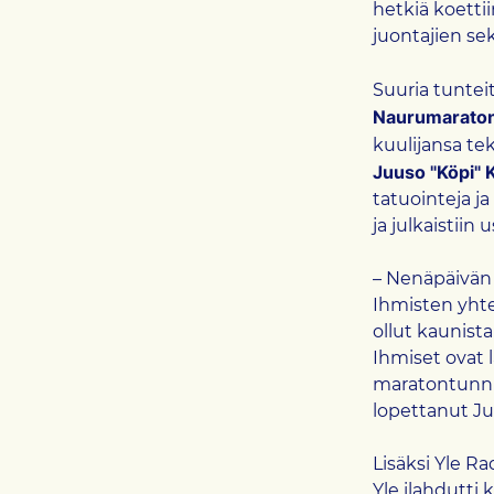
hetkiä koetti
juontajien se
Suuria tuntei
Naurumaraton
kuulijansa te
Juuso "Köpi" K
tatuointeja ja
ja julkaistiin
– Nenäpäivän 
Ihmisten yht
ollut kaunist
Ihmiset ovat 
maratontunnil
lopettanut Ju
Lisäksi Yle R
Yle ilahdutti 