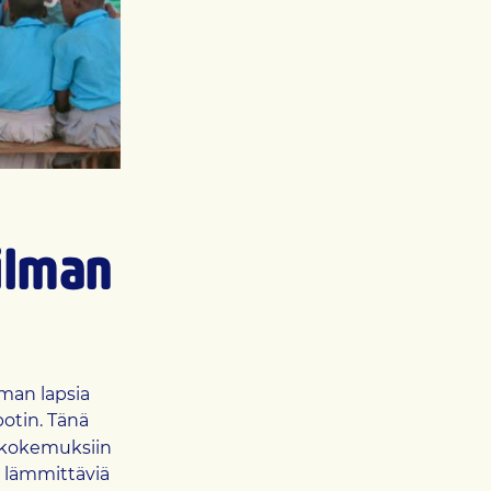
ailman
man lapsia
otin. Tänä
kokemuksiin
 lämmittäviä