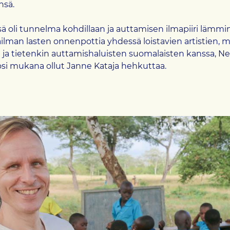
nsä.
 oli tunnelma kohdillaan ja auttamisen ilmapiiri lämmin. 
ilman lasten onnenpottia yhdessä loistavien artistien, 
n ja tietenkin auttamishaluisten suomalaisten kanssa, N
osi mukana ollut Janne Kataja hehkuttaa.