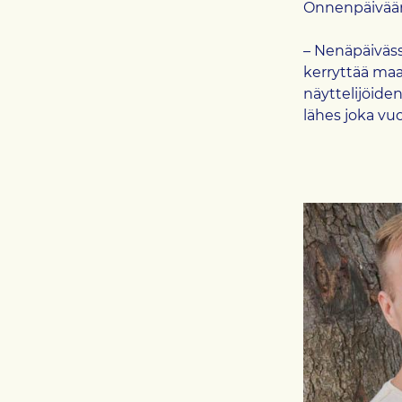
Onnenpäivää
– Nenäpäivässä
kerryttää maa
näyttelijöide
lähes joka vu