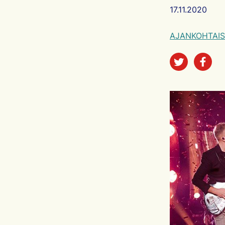
Artikkelin ju
17.11.2020
AJANKOHTAIS
Jaa sos