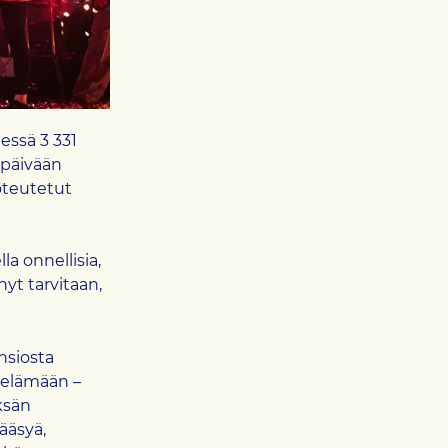
essä 3 331
äpäivään
toteutetut
a onnellisia,
nyt tarvitaan,
nsiosta
 elämään –
ksän
ääsyä,