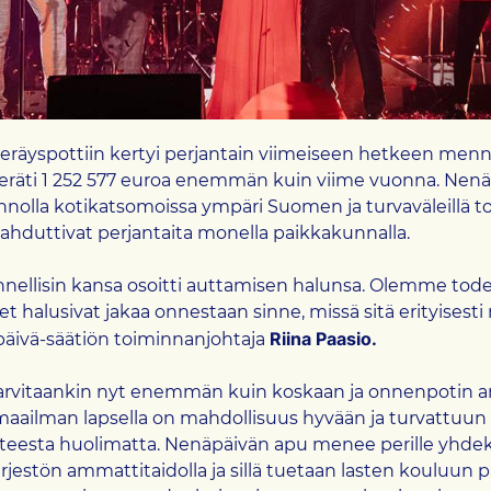
räyspottiin kertyi perjantain viimeiseen hetkeen menn
peräti 1 252 577 euroa enemmän kuin viime vuonna. Nen
n innolla kotikatsomoissa ympäri Suomen ja turvaväleillä 
ahduttivat perjantaita monella paikkakunnalla.
nellisin kansa osoitti auttamisen halunsa. Olemme todell
t halusivat jakaa onnestaan sinne, missä sitä erityisesti 
Riina Paasio.
päivä-säätiön toiminnanjohtaja
arvitaankin nyt enemmän kuin koskaan ja onnenpotin a
aailman lapsella on mahdollisuus hyvään ja turvattuun
nteesta huolimatta. Nenäpäivän apu menee perille yhde
rjestön ammattitaidolla ja sillä tuetaan lasten kouluun p