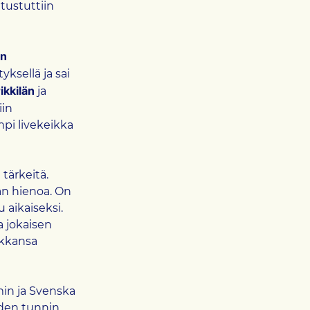
tustuttiin
un
yksellä ja sai
rikkilän
ja
iin
mpi livekeikka
tärkeitä.
an hienoa. On
aikaiseksi.
 jokaisen
akkansa
min ja Svenska
iiden tunnin