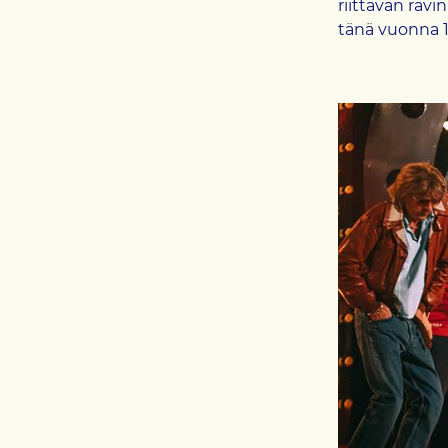
riittävän rav
tänä vuonna 1