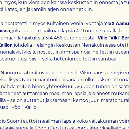
in myös, kun vieraiden kanssa keskusteltiin onnesta ja tu
kä katsojien jakamiin arjen onnenhetkiin.
YleX Aam
ta nostatettiin myös Kultainen Venla -voittaja
issa
, joka auttoi maailman lapsia 42 tunnin suoralla lähet
Ville "Viki" Ee
kemään lahjoituksia 314 456 euron edestä.
allion
johdolla Helsingin keskustan Nenäkulmassa otett
 nenälävistyksiä, nostettiin ihmispainoja, heitettiin usea
 useampi uusi biisi – sekä tietenkin soitettiin sambaa!
Naurumaratonit ovat olleet meille Vikin kanssa erityisen 
eisöllisyys Naurumaratonin aikana on ollut uskomattom
a nähdä miten hieno yhteenkuuluvuuden tunne on saatu 
lähteneet auttamaan maailman lapsia ja eläneet mukana
la – se on auttanut jaksamaan! kertoo juuri maratonur
uso “Köpi” Kallio.
adio Suomi auttoi maailman lapsia koko valtakunnan voi
katsojia suoralla Född i Farstun -sitcom-lähetyksellään v