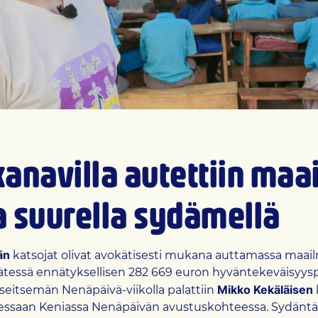
kanavilla autettiin ma
a suurella sydämellä
än
katsojat olivat avokätisesti mukana auttamassa maail
tessä ennätyksellisen 282 669 euron hyväntekeväisyysp
Mikko Kekäläisen
seitsemän Nenäpäivä-viikolla palattiin
lessaan Keniassa Nenäpäivän avustuskohteessa. Sydäntä