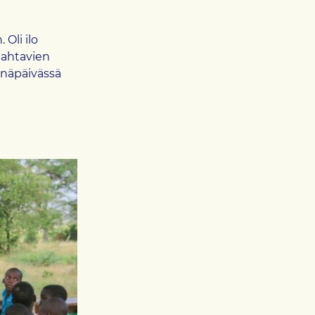
Oli ilo
mahtavien
enäpäivässä