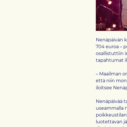
Nenäpäivän ke
704 euroa – 
osallistuttii
tapahtumat il
– Maailman on
että niin mone
iloitsee Nenä
Nenäpäivää t
useammalla m
poikkeustila
luotettavan jä