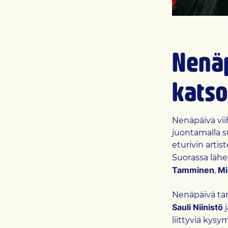
Nenäp
katso
Nenäpäivä vii
juontamalla s
eturivin artis
Suorassa läh
Tamminen
Mi
,
Nenäpäivä tarj
Sauli Niinistö
liittyviä kys