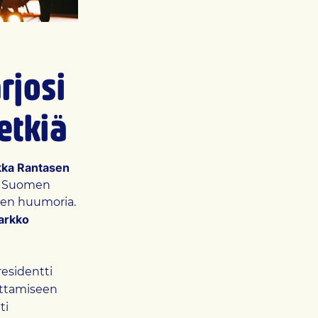
rjosi
hetkiä
kka Rantasen
siä Suomen
ksen huumoria.
arkko
residentti
uttamiseen
ti