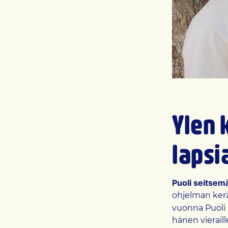
Ylen 
lapsi
Puoli seitsem
ohjelman kerä
vuonna Puoli 
hänen vierail