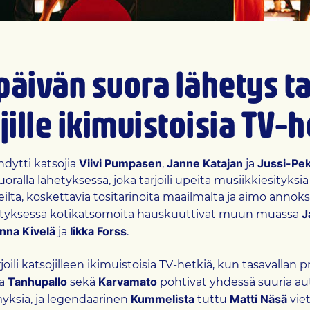
äivän suora lähetys ta
jille ikimuistoisia TV-
Viivi Pumpasen
Janne Katajan
Jussi-Pe
hdytti katsojia
,
ja
uoralla lähetyksessä, joka tarjoili upeita musiikkiesityk
teilta, koskettavia tositarinoita maailmalta ja aimo anno
J
etyksessä kotikatsomoita hauskuuttivat muun muassa
nna Kivelä
Iikka Forss
ja
.
oili katsojilleen ikimuistoisia TV-hetkiä, kun tasavallan p
Tanhupallo
Karvamato
ja
sekä
pohtivat yhdessä suuria a
Kummelista
Matti Näsä
ymyksiä, ja legendaarinen
tuttu
viet