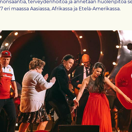
innonsaantia, terveydenhoitoa ja annetaan huolenpitoa s
7 eri maassa Aasiassa, Afrikassa ja Etelä-Amerikassa.