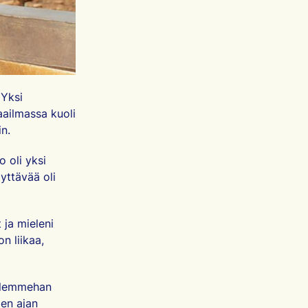
 Yksi
aailmassa kuoli
in.
o oli yksi
yttävää oli
ja mieleni
n liikaa,
 Olemmehan
en ajan