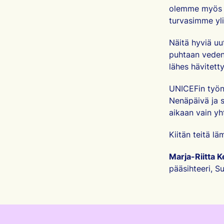
olemme myös ol
turvasimme yli
Näitä hyviä uut
puhtaan veden,
lähes hävitett
UNICEFin työn 
Nenäpäivä ja 
aikaan vain yht
Kiitän teitä lä
Marja-Riitta K
pääsihteeri, 