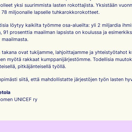
leet yksi suurimmista lasten rokottajista. Yksistään vuon
 78 miljoonalle lapselle tuhkarokkorokotteet.
isia löytyy kaikilta työmme osa-alueilta: yli 2 miljardia ihm
 91 prosenttia maailman lapsista on koulussa ja esimerkiks
y maailmasta.
takana ovat tukijamme, lahjoittajamme ja yhteistyötahot k
sen myötä rakkaat kumppanijärjestömme. Todellisia muuto
eisellä, pitkäjänteisellä työllä.
mpimästi siitä, että mahdollistatte järjestöjen työn lasten hy
etola
Suomen UNICEF ry