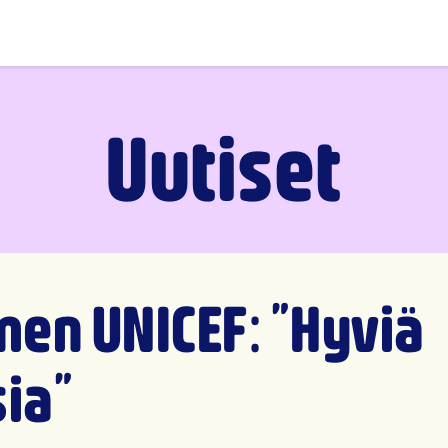
Uutiset
en UNICEF: ”Hyviä
sia”