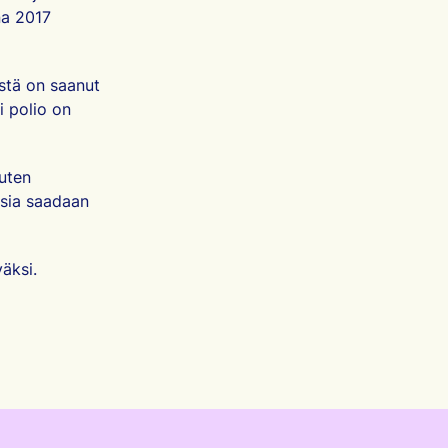
na 2017
istä on saanut
i polio on
uten
ksia saadaan
väksi.