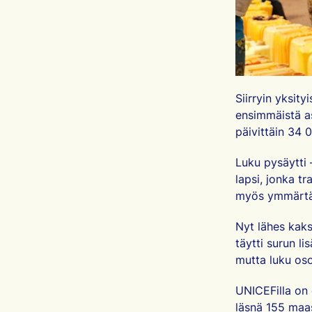
Siirryin yksit
ensimmäistä as
päivittäin 34 0
Luku pysäytti 
lapsi, jonka t
myös ymmärtää,
Nyt lähes kak
täytti surun li
mutta luku oso
UNICEFilla on 
läsnä 155 maa