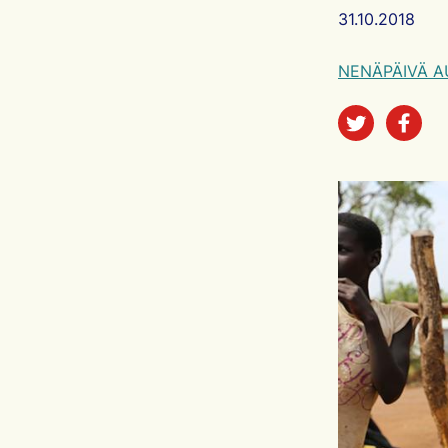
Artikkelin ju
31.10.2018
NENÄPÄIVÄ A
Jaa sos