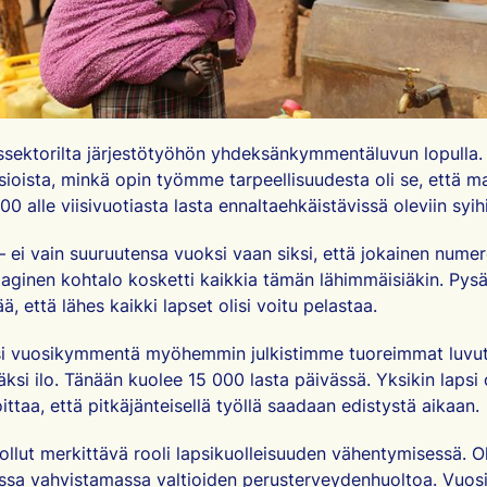
yissektorilta järjestötyöhön yhdeksänkymmentäluvun lopulla.
ioista, minkä opin työmme tarpeellisuudesta oli se, että m
00 alle viisivuotiasta lasta ennaltaehkäistävissä oleviin syih
– ei vain suuruutensa vuoksi vaan siksi, että jokainen numer
raaginen kohtalo kosketti kaikkia tämän lähimmäisiäkin. Pysä
 että lähes kaikki lapset olisi voitu pelastaa.
si vuosikymmentä myöhemmin julkistimme tuoreimmat luvut 
säksi ilo. Tänään kuolee 15 000 lasta päivässä. Yksikin lapsi o
ittaa, että pitkäjänteisellä työllä saadaan edistystä aikaan.
ollut merkittävä rooli lapsikuolleisuuden vähentymisessä.
ssa vahvistamassa valtioiden perusterveydenhuoltoa. Vuosi