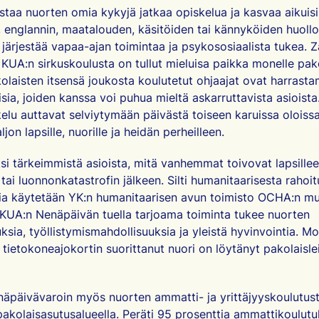
staa nuorten omia kykyjä jatkaa opiskelua ja kasvaa aikuisi
, englannin, maatalouden, käsitöiden tai kännyköiden huoll
 järjestää vapaa-ajan toimintaa ja psykososiaalista tukea. Za
lä KUA:n sirkuskoulusta on tullut mieluisa paikka monelle pak
akolaisten itsensä joukosta koulutetut ohjaajat ovat harrasta
uisia, joiden kanssa voi puhua mieltä askarruttavista asioist
iskelu auttavat selviytymään päivästä toiseen karuissa oloiss
jon lapsille, nuorille ja heidän perheilleen.
si tärkeimmistä asioista, mitä vanhemmat toivovat lapsille
ä tai luonnonkatastrofin jälkeen. Silti humanitaarisesta rahoi
tia käytetään YK:n humanitaarisen avun toimisto OCHA:n m
 KUA:n Nenäpäivän tuella tarjoama toiminta tukee nuorten
ksia, työllistymismahdollisuuksia ja yleistä hyvinvointia. Mo
tietokoneajokortin suorittanut nuori on löytänyt pakolaisleir
äpäivävaroin myös nuorten ammatti- ja yrittäjyyskoulutu
kolaisasutusalueella. Peräti 95 prosenttia ammattikoulut