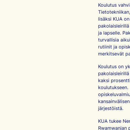
Koulutus vahvi
Tietotekniikan
lisäksi KUA on
pakolaisleiril
ja lapselle. P
turvallisia aik
rutiinit ja op
merkitsevät pal
Koulutus on yk
pakolaisleirill
kaksi prosent
koulutukseen.
opiskeluvalmiu
kansainvälisen 
järjestöistä.
KUA tukee Nen
Rwamwanjan pa