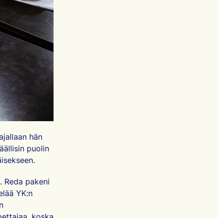
ajallaan hän
ällisin puolin
käisekseen.
a. Reda pakeni
elää YK:n
n
ettajaa, koska