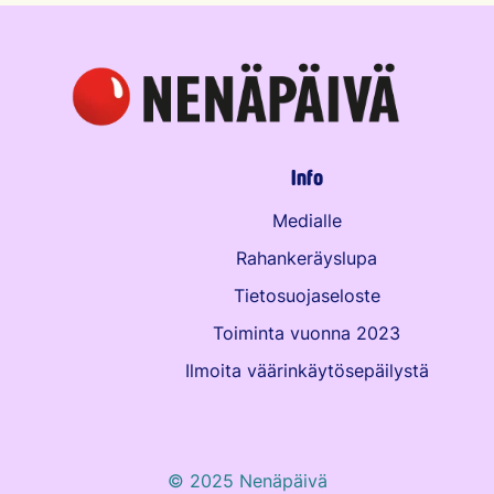
Info
Medialle
Rahankeräyslupa
Tietosuojaseloste
Toiminta vuonna 2023
Ilmoita väärinkäytös­epäilystä
© 2025 Nenäpäivä