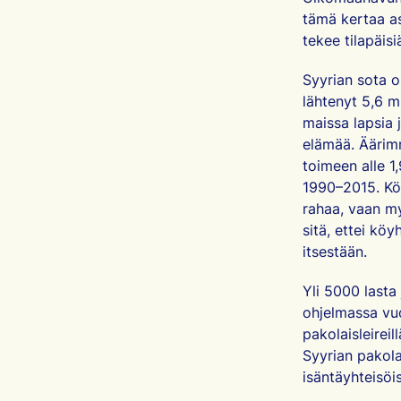
tämä kertaa as
tekee tilapäisi
Syyrian sota o
lähtenyt 5,6 m
maissa lapsia 
elämää. Äärimm
toimeen alle 1
1990–2015. Köy
rahaa, vaan my
sitä, ettei kö
itsestään.
Yli 5000 lasta
ohjelmassa vuo
pakolaisleireil
Syyrian pakola
isäntäyhteisöi