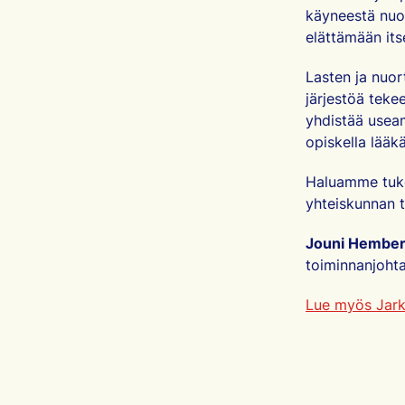
käyneestä nuor
elättämään its
Lasten ja nuo
järjestöä tekee
yhdistää useam
opiskella lääk
Haluamme tukea
yhteiskunnan t
Jouni Hembe
toiminnanjoht
Lue myös Jark