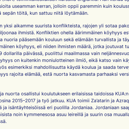
ioita useamman kerran, jolloin oppii paremmin kuin koulus
ä sepän töitä, kun sattuu niitä löytämään.
n yksi aikamme suurista konflikteista, rajojen yli sotaa pak
iljoonaa ihmistä. Konfliktien ohella äärimmäinen köyhyys e
ja nuoria pääsemään kouluun sekä elämään turvallista ja täy
äinen köyhyys, eli niiden ihmisten määrä, jotka joutuvat 
,9 dollarilla päivässä, puolittui maailmassa vain neljännesv
hyys on kuitenkin moniulotteinen ilmiö, eikä katso vain k
ös esimerkiksi mahdollisuutta käydä koulua ja saada terve
yhyys rajoita elämää, estä nuorta kasvamasta parhaaksi ver
 ja nuorta osallistui koulutukseen erilaisissa taidoissa KUA:
sina 2015–2017 ja työ jatkuu. KUA toimii Za’atarin ja Azraq
lä ja isäntäyhteisöissä eri puolilla Jordaniaa. Jordaniaan sa
isista noin kymmenesosa asuu leireillä ja suurin osa muual
ssä.