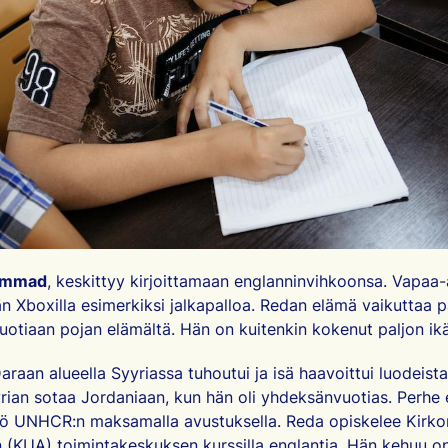
ammad
, keskittyy kirjoittamaan englanninvihkoonsa. Vapaa-
än Xboxilla esimerkiksi jalkapalloa. Redan elämä vaikuttaa pä
vuotiaan pojan elämältä. Hän on kuitenkin kokenut paljon i
araan alueella Syyriassa tuhoutui ja isä haavoittui luodeist
ian sotaa Jordaniaan, kun hän oli yhdeksänvuotias. Perhe 
stö UNHCR:n maksamalla avustuksella. Reda opiskelee Kirko
(KUA) toimintakeskuksen kurssilla englantia. Hän kehuu op