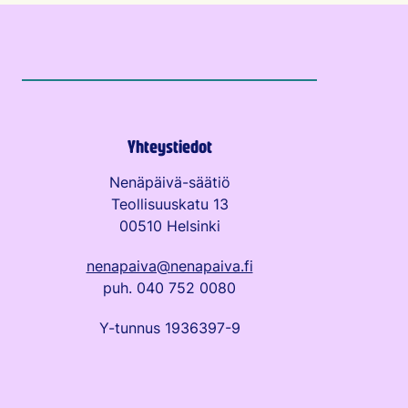
Yhteystiedot
Nenäpäivä-säätiö
Teollisuuskatu 13
00510 Helsinki
nenapaiva@nenapaiva.fi
puh. 040 752 0080
Y-tunnus 1936397-9