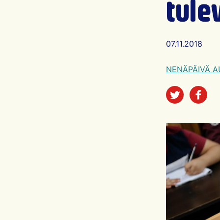
tule
Artikkelin ju
07.11.2018
NENÄPÄIVÄ A
Jaa sos