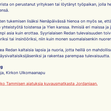
ista on perustanut yrityksen tai löytänyt työpaikan, jolla h
ensä.
rten tukemisen lisäksi Nenäpäivässä hienoa on myös se, et
 yhteistyötä toistensa ja Ylen kanssa. Ihmisiä eri maissa ja 
pi asia kuin erottaa. Syyrialaisen Redan tulevaisuuden toi
äriksi tai insinööriksi, niin kuin monen suomalaisenkin nuore
 Redan kaltaisia lapsia ja nuoria, jotta heillä on mahdollisu
äysivaltaisiksijäseniksi ja rakentaa parempaa tulevaisuutta.
rg
aja, Kirkon Ulkomaanapu
ko Tammisen ajatuksia kuvausmatkasta Jordaniaan.