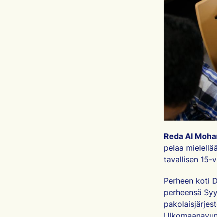
Reda Al Moh
pelaa mielellä
tavallisen 15-
Perheen koti D
perheensä Syyr
pakolaisjärje
Ulkomaanavun 