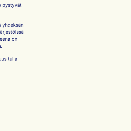
e pystyvät
tä yhdeksän
järjestöissä
veena on
n.
us tulla