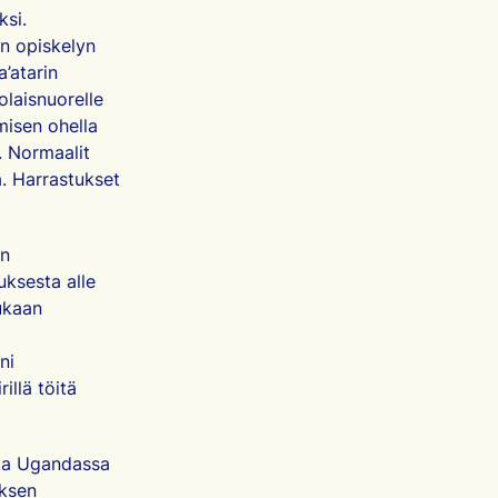
ksi.
on opiskelyn
’atarin
olaisnuorelle
misen ohella
a. Normaalit
a. Harrastukset
en
tuksesta alle
ukaan
ni
illä töitä
sta Ugandassa
uksen