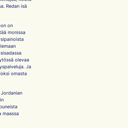
sa. Redan isä
oon on
stää monissa
sipainoista
tulemaan
uosisadassa
äytössä olevaa
yspalveluja. Ja
sioksi omasta
n Jordanian
in
apuneista
la maassa