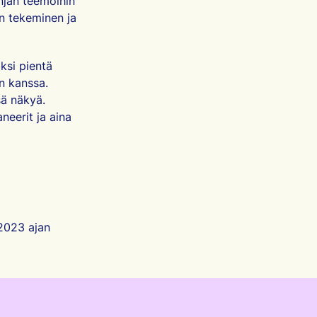
njan teemoihin
en tekeminen ja
ksi pientä
n kanssa.
sä näkyä.
neerit ja aina
 2023 ajan