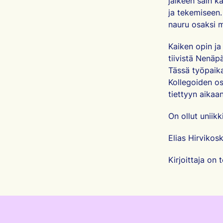
jälkeen sain k
ja tekemiseen.
nauru osaksi 
Kaiken opin ja
tiivistä Nenäp
Tässä työpaik
Kollegoiden os
tiettyyn aikaan
On ollut uniik
Elias Hirvikosk
Kirjoittaja on