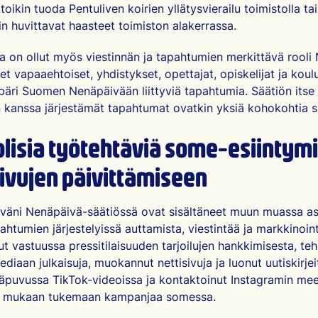
toikin tuoda Pentuliven koirien yllätysvierailu toimistolla tai
 huvittavat haasteet toimiston alakerrassa.
ta on ollut myös viestinnän ja tapahtumien merkittävä rool
t vapaaehtoiset, yhdistykset, opettajat, opiskelijat ja koulu
päri Suomen Nenäpäivään liittyviä tapahtumia. Säätiön itse
kanssa järjestämät tapahtumat ovatkin yksiä kohokohtia sy
lisia työtehtäviä some-esiintym
ivujen päivittämiseen
väni Nenäpäivä-säätiössä ovat sisältäneet muun muassa as
ahtumien järjestelyissä auttamista, viestintää ja markkinoint
lut vastuussa pressitilaisuuden tarjoilujen hankkimisesta, te
ediaan julkaisuja, muokannut nettisivuja ja luonut uutiskirje
äpuvussa TikTok-videoissa ja kontaktoinut Instagramin meem
tä mukaan tukemaan kampanjaa somessa.