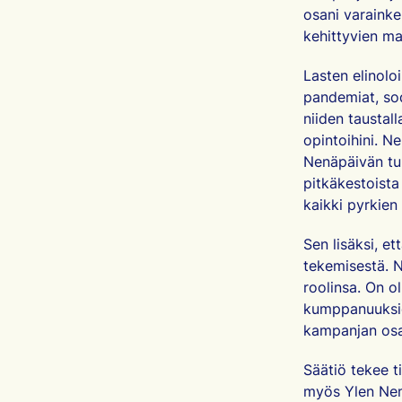
osani varaink
kehittyvien ma
Lasten elinolo
pandemiat, sod
niiden taustal
opintoihini. N
Nenäpäivän tu
pitkäkestoista
kaikki pyrkie
Sen lisäksi, e
tekemisestä. 
roolinsa. On o
kumppanuuksie
kampanjan osan
Säätiö tekee t
myös Ylen Nenä