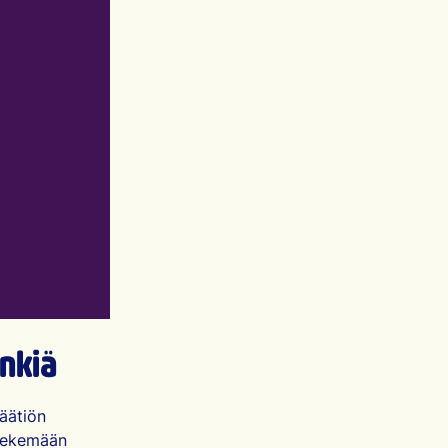
inkiä
äätiön
 tekemään