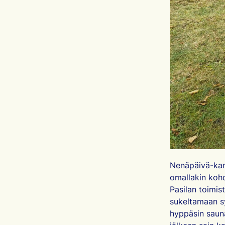
Nenäpäivä-kam
omallakin kohd
Pasilan toimist
sukeltamaan sy
hyppäsin sauna