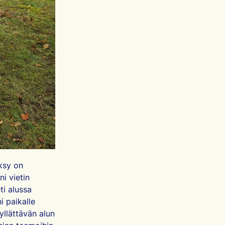
ksy on
i vietin
ti alussa
i paikalle
yllättävän alun