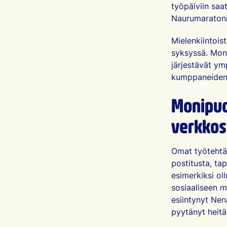
työpäiviin saat
Naurumaratonin
Mielenkiintois
syksyssä. Mone
järjestävät ym
kumppaneiden 
Monipuo
verkkos
Omat työtehtä
postitusta, tap
esimerkiksi ol
sosiaaliseen m
esiintynyt Nen
pyytänyt hei