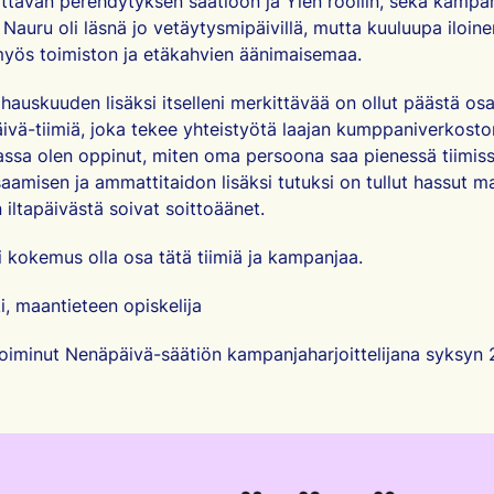
attavan perehdytyksen säätiöön ja Ylen rooliin, sekä kampa
 Nauru oli läsnä jo vetäytysmipäivillä, mutta kuuluupa iloin
myös toimiston ja etäkahvien äänimaisemaa.
 hauskuuden lisäksi itselleni merkittävää on ollut päästä osa
äivä-tiimiä, joka tekee yhteistyötä laajan kumppaniverkosto
assa olen oppinut, miten oma persoona saa pienessä tiimis
aamisen ja ammattitaidon lisäksi tutuksi on tullut hassut ma
 iltapäivästä soivat soittoäänet.
ki kokemus olla osa tätä tiimiä ja kampanjaa.
i, maantieteen opiskelija
 toiminut Nenäpäivä-säätiön kampanjaharjoittelijana syksyn