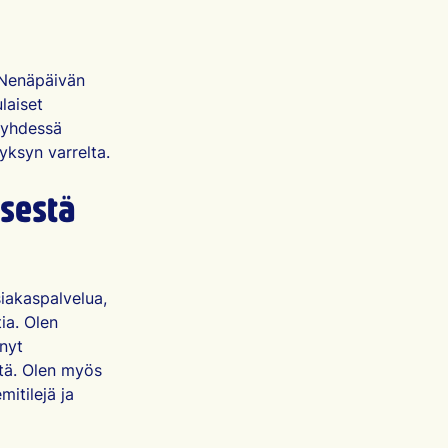
i Nenäpäivän
laiset
 yhdessä
ksyn varrelta.
isestä
iakaspalvelua,
ia. Olen
hnyt
itä. Olen myös
itilejä ja