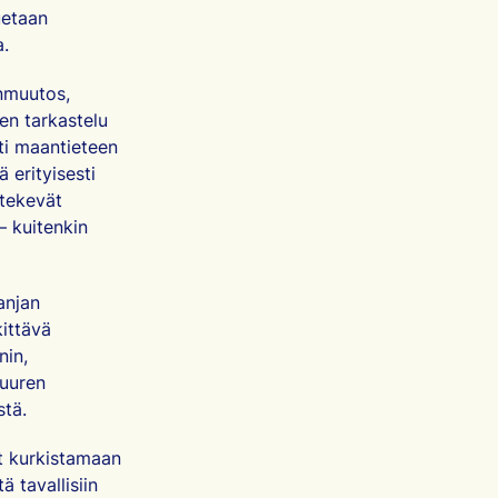
uetaan
a.
onmuutos,
en tarkastelu
sti maantieteen
 erityisesti
tekevät
— kuitenkin
anjan
ittävä
nin,
suuren
stä.
yt kurkistamaan
 tavallisiin