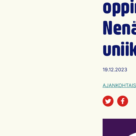
oppi
Nenä
unii
Artikkelin ju
19.12.2023
AJANKOHTAIS
Jaa sos