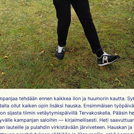
panjaa tehdään ennen kaikkea ilon ja huumorin kautta. Sy
alla ollut kaiken opin lisäksi hauska. Ensimmäisen työpäivän
on sijasta tiimin vetäytymispäivillä Tervakoskella. Pääsin he
välle kampanjan saloihin — kirjaimellisesti. Heti saavuttuan
n lauteille ja pulahdin virkistävään järviveteen. Hauskan ja 