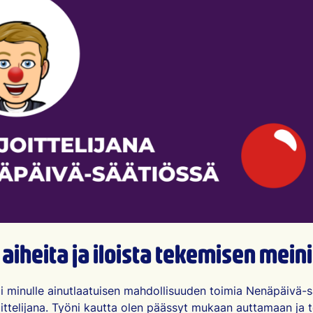
aiheita ja iloista tekemisen mein
 minulle ainutlaatuisen mahdollisuuden toimia Nenäpäivä-s
ittelijana. Työni kautta olen päässyt mukaan auttamaan ja