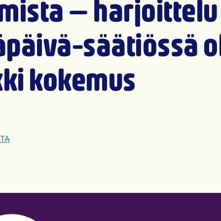
mista — harjoittelu
päivä-säätiössä ol
kki kokemus
lkaisu päivämäärä
TA
iaalisessa mediassa