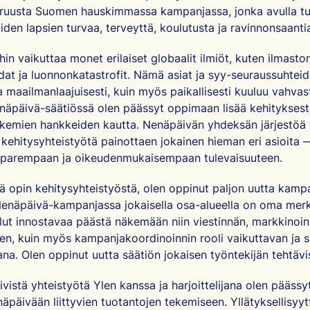
eruusta Suomen hauskimmassa kampanjassa, jonka avulla t
iden lapsien turvaa, terveyttä, koulutusta ja ravinnonsaanti
ihin vaikuttaa monet erilaiset globaalit ilmiöt, kuten ilmast
at ja luonnonkatastrofit. Nämä asiat ja syy-seuraussuhteid
la maailmanlaajuisesti, kuin myös paikallisesti kuuluu vahva
enäpäivä-säätiössä olen päässyt oppimaan lisää kehityksestä
kemien hankkeiden kautta. Nenäpäivän yhdeksän järjestöä 
 kehitysyhteistyötä painottaen jokainen hieman eri asioita 
n parempaan ja oikeudenmukaisempaan tulevaisuuteen.
ttä opin kehitysyhteistyöstä, olen oppinut paljon uutta kamp
Nenäpäivä-kampanjassa jokaisella osa-alueella on oma merk
llut innostavaa päästä näkemään niin viestinnän, markkinoin
n, kuin myös kampanjakoordinoinnin rooli vaikuttavan ja 
a. Olen oppinut uutta säätiön jokaisen työntekijän tehtävi
iivistä yhteistyötä Ylen kanssa ja harjoittelijana olen pääss
päivään liittyvien tuotantojen tekemiseen. Yllätyksellisyyttä