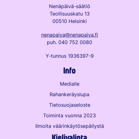
Nenäpäivä-säätiö
Teollisuuskatu 13
00510 Helsinki
nenapaiva@nenapaiva.fi
puh. 040 752 0080
Y-tunnus 1936397-9
Info
Medialle
Rahankeräyslupa
Tietosuojaseloste
Toiminta vuonna 2023
Ilmoita väärinkäytös­epäilystä
Kielivalinta