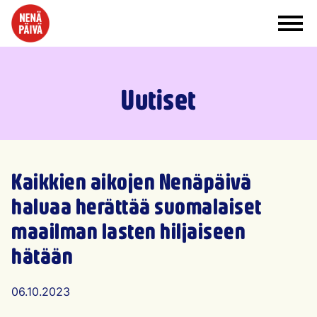
Siirry sisältöön
Uutiset
Kaikkien aikojen Nenäpäivä
haluaa herättää suomalaiset
maailman lasten hiljaiseen
hätään
Artikkelin julkaisu päivämäärä
06.10.2023