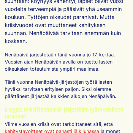
suuntaan: köyhyys vähentyi, lapset olivat vuosi
vuodelta terveempiä ja pääsivät yhä useammin
kouluun. Tyttöjen oikeudet paranivat. Mutta
kriisivuodet ovat muuttaneet kehityksen
suunnan. Nenäpäivää tarvitaan enemmän kuin
koskaan.
Nenäpäivä järjestetään tänä vuonna jo 17. kertaa.
Vuosien ajan Nenäpäivän avulla on tuettu lasten
oikeuksien toteutumista ympäri maailmaa.
Tänä vuonna Nenäpäivä-järjestöjen työtä lasten
hyväksi tarvitaan erityisen paljon. Siksi olemme
päättäneet järjestää kaikkien aikojen Nenäpäivän.
6 syytä, miksi Nenäpäivä-järjestöjen työtä edelleen
tarvitaan
Viime vuosien kriisit ovat tarkoittaneet sitä, että
kehitystavoitteet ovat pahasti jälkijunassa
ja monet