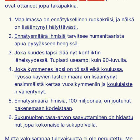
ovat ottaneet jopa takapakkia.
Maailmassa on ennätyksellinen ruokakriisi, ja nälkä
on
lisääntynyt hälyttävästi.
Ennätysmäärä ihmisiä
tarvitsee humanitaarista
apua pysyäkseen hengissä.
Joka kuudes lapsi
elää nyt konfliktin
läheisyydessä. Tuplasti useampi kuin 90-luvulla.
Joka kymmenes lapsi on töissä eikä koulussa.
Työssä käyvien lasten määrä on lisääntynyt
ensimmäistä kertaa vuosikymmeniin ja
koululaiste
n vähentynyt
.
Ennätysmäärä ihmisiä, 100 miljoonaa,
on joutunut
pakenemaan kodeistaan
.
Sukupuolten tasa-arvon saavuttaminen on hidastu
nut
jopa kokonaisella sukupolvella.
Mutta valoisampaa tulevaisuutta ei ole peruutettu. Me